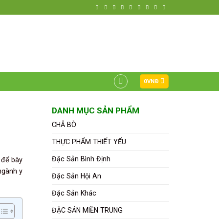
HOTLINE ĐẶT HÀNG
0799 868 272
0
VNĐ
DANH MỤC SẢN PHẨM
CHẢ BÒ
THỰC PHẨM THIẾT YẾU
Đặc Sản Bình Định
 để bày
ngành y
Đặc Sản Hội An
Đặc Sản Khác
ĐẶC SẢN MIỀN TRUNG