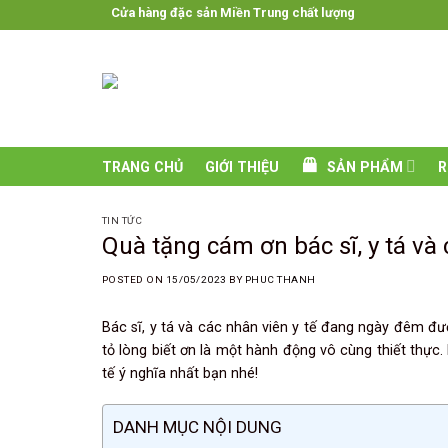
Skip
Cửa hàng đặc sản Miền Trung chất lượng ◊
to
content
TRANG CHỦ
GIỚI THIỆU
SẢN PHẨM
R
TIN TỨC
Quà tặng cám ơn bác sĩ, y tá và 
POSTED ON
15/05/2023
BY
PHUC THANH
Bác sĩ, y tá và các nhân viên y tế đang ngày đêm đươ
tỏ lòng biết ơn là một hành động vô cùng thiết thực.
tế ý nghĩa nhất bạn nhé!
DANH MỤC NỘI DUNG