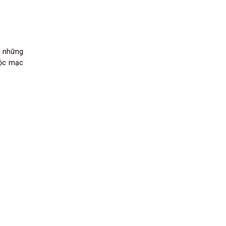
, những
ộc mạc