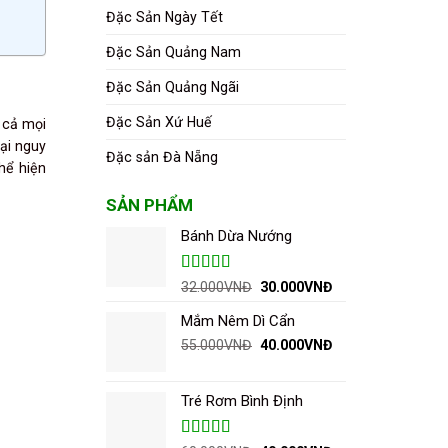
Đặc Sản Ngày Tết
Đặc Sản Quảng Nam
Đặc Sản Quảng Ngãi
Đặc Sản Xứ Huế
 cả mọi
gại nguy
Đặc sản Đà Nẵng
hể hiện
SẢN PHẨM
Bánh Dừa Nướng
Được xếp
Giá
Giá
32.000
VNĐ
30.000
VNĐ
hạng
5.00
5
gốc
hiện
sao
Mắm Nêm Dì Cẩn
là:
tại
32.000VNĐ.
là:
Giá
Giá
55.000
VNĐ
40.000
VNĐ
30.000VNĐ.
gốc
hiện
là:
tại
55.000VNĐ.
là:
Tré Rơm Bình Định
40.000VNĐ.