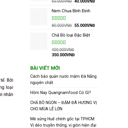
Được xếp
Giá
Giá
60.000
VNĐ
40.000
VNĐ
hạng
5.00
5
gốc
hiện
sao
Nem Chua Bình Định
là:
tại
60.000VNĐ.
là:
40.000VNĐ.
Được xếp
Giá
Giá
80.000
VNĐ
55.000
VNĐ
hạng
5.00
5
gốc
hiện
sao
Chả Bò loại Đặc Biệt
là:
tại
80.000VNĐ.
là:
55.000VNĐ.
Được xếp
400.000
VNĐ
hạng
5.00
5
Giá
Giá
350.000
VNĐ
sao
gốc
hiện
là:
tại
BÀI VIẾT MỚI
400.000VNĐ.
là:
350.000VNĐ.
Cách bảo quản nước mắm Đà Nẵng
tế. Bởi
nguyên chất
ng loại
Hôm Nay Quangnamfood Có Gì?
ời nhắn
CHẢ BÒ NGON – ĐẬM ĐÀ HƯƠNG VỊ
CHO MÙA LỄ LỚN
Mè xửng Huế chính gốc tại TPHCM:
Vị dẻo truyền thống, vị giòn hiện đại