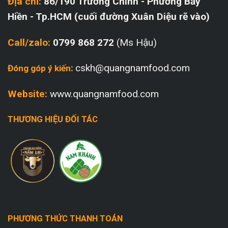
Địa chỉ:
86/190 Trường Chinh - Phường Bảy
Hiền - Tp.HCM (cuối đường Xuân Diệu rẽ vào)
Call/zalo:
0799 868 272
(Ms Hậu)
:
cskh@quangnamfood.com
Đóng góp ý kiến
Website:
www.quangnamfood.com
THƯƠNG HIỆU ĐỐI TÁC
PHƯƠNG THỨC THANH TOÁN