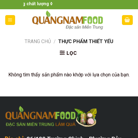
Skip
iền Trung chất lượng ◊
to
content
TRANG CHỦ
/
THỰC PHẨM THIẾT YẾU
LỌC
Không tìm thấy sản phẩm nào khớp với lựa chọn của bạn.