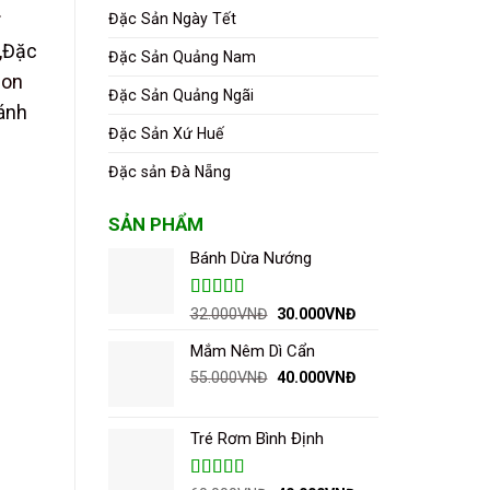
.
Đặc Sản Ngày Tết
,
Đặc
Đặc Sản Quảng Nam
gon
Đặc Sản Quảng Ngãi
ánh
Đặc Sản Xứ Huế
Đặc sản Đà Nẵng
SẢN PHẨM
Bánh Dừa Nướng
Được xếp
Giá
Giá
32.000
VNĐ
30.000
VNĐ
hạng
5.00
5
gốc
hiện
sao
Mắm Nêm Dì Cẩn
là:
tại
32.000VNĐ.
là:
Giá
Giá
55.000
VNĐ
40.000
VNĐ
30.000VNĐ.
gốc
hiện
là:
tại
55.000VNĐ.
là:
Tré Rơm Bình Định
40.000VNĐ.