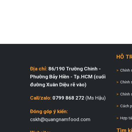
HỖ T
Địa chỉ:
86/190 Trường Chinh -
>
Chính 
Phường Bảy Hiền - Tp.HCM (cuối
>
Chính 
đường Xuân Diệu rẽ vào)
>
Chính 
Call/zalo:
0799 868 272
(Ms Hậu)
>
Cách p
Đóng góp ý kiến
:
>
Hợp tá
cskh@quangnamfood.com
Tìm k