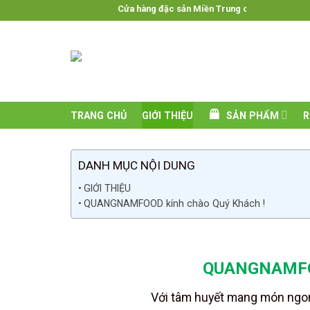
Skip
Cửa hàng đặc sản Miền Trung chất lượng ◊
to
content
TRANG CHỦ
GIỚI THIỆU
SẢN PHẨM
R
DANH MỤC NỘI DUNG
GIỚI THIỆU
QUANGNAMFOOD kính chào Quý Khách !
QUANGNAMFOO
Với tâm huyết mang món ngon