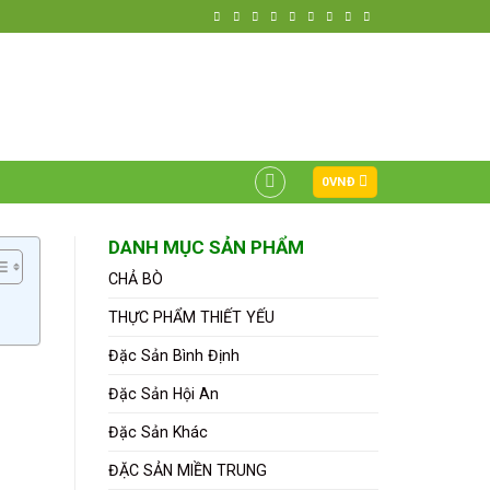
HOTLINE ĐẶT HÀNG
0799 868 272
0
VNĐ
DANH MỤC SẢN PHẨM
CHẢ BÒ
THỰC PHẨM THIẾT YẾU
Đặc Sản Bình Định
Đặc Sản Hội An
Đặc Sản Khác
ĐẶC SẢN MIỀN TRUNG