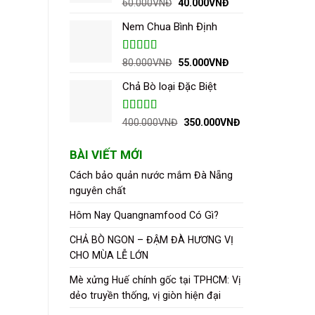
Được xếp
Giá
Giá
60.000
VNĐ
40.000
VNĐ
hạng
5.00
5
gốc
hiện
sao
Nem Chua Bình Định
là:
tại
60.000VNĐ.
là:
40.000VNĐ.
Được xếp
Giá
Giá
80.000
VNĐ
55.000
VNĐ
hạng
5.00
5
gốc
hiện
sao
Chả Bò loại Đặc Biệt
là:
tại
80.000VNĐ.
là:
55.000VNĐ.
Được xếp
Giá
Giá
400.000
VNĐ
350.000
VNĐ
hạng
5.00
5
gốc
hiện
sao
là:
tại
BÀI VIẾT MỚI
400.000VNĐ.
là:
350.000VNĐ.
Cách bảo quản nước mắm Đà Nẵng
nguyên chất
Hôm Nay Quangnamfood Có Gì?
CHẢ BÒ NGON – ĐẬM ĐÀ HƯƠNG VỊ
CHO MÙA LỄ LỚN
Mè xửng Huế chính gốc tại TPHCM: Vị
dẻo truyền thống, vị giòn hiện đại