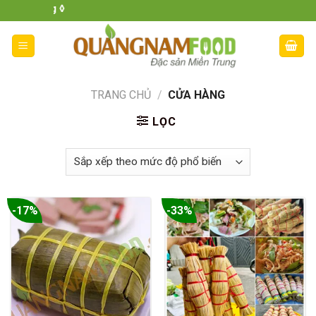
Skip
Cửa hàng đặc sả
to
content
TRANG CHỦ
/
CỬA HÀNG
LỌC
-17%
-33%