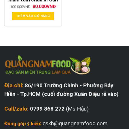
Giá
Giá
80.000
VNĐ
100.000
VNĐ
gốc
hiện
là:
tại
THÊM VÀO GIỎ HÀNG
100.000VNĐ.
là:
80.000VNĐ.
Địa chỉ:
86/190 Trường Chinh - Phường Bảy
Hiền - Tp.HCM (cuối đường Xuân Diệu rẽ vào)
Call/zalo:
0799 868 272
(Ms Hậu)
:
cskh@quangnamfood.com
Đóng góp ý kiến