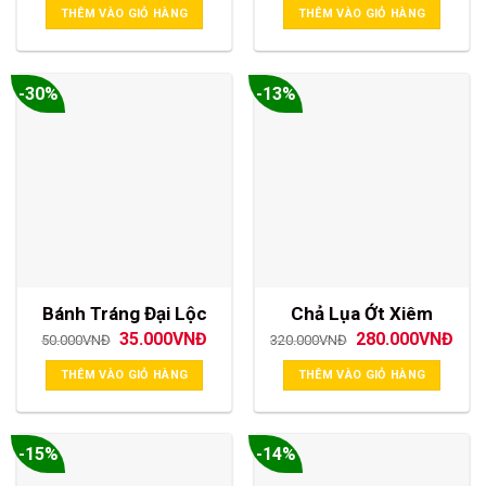
là:
tại
là:
tại
THÊM VÀO GIỎ HÀNG
THÊM VÀO GIỎ HÀNG
55.000VNĐ.
là:
36.000VNĐ.
là:
40.000VNĐ.
28.0
-30%
-13%
Bánh Tráng Đại Lộc
Chả Lụa Ớt Xiêm
Giá
Giá
Giá
Giá
35.000
VNĐ
280.000
VNĐ
50.000
VNĐ
320.000
VNĐ
gốc
hiện
gốc
hiện
là:
tại
là:
tại
THÊM VÀO GIỎ HÀNG
THÊM VÀO GIỎ HÀNG
50.000VNĐ.
là:
320.000VNĐ.
là:
35.000VNĐ.
280
-15%
-14%