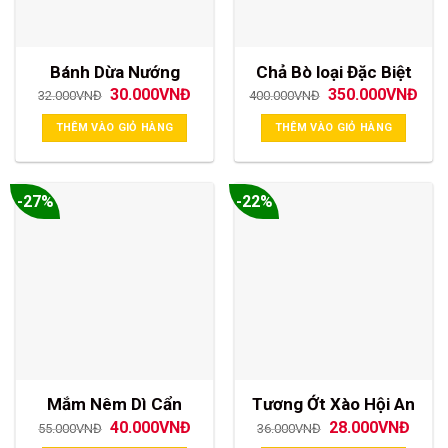
Bánh Dừa Nướng
Chả Bò loại Đặc Biệt
Giá
Giá
Giá
Giá
30.000
VNĐ
350.000
VNĐ
32.000
VNĐ
400.000
VNĐ
gốc
hiện
gốc
hiện
là:
tại
là:
tại
THÊM VÀO GIỎ HÀNG
THÊM VÀO GIỎ HÀNG
32.000VNĐ.
là:
400.000VNĐ.
là:
30.000VNĐ.
350
-27%
-22%
Mắm Nêm Dì Cẩn
Tương Ớt Xào Hội An
Giá
Giá
Giá
Giá
40.000
VNĐ
28.000
VNĐ
55.000
VNĐ
36.000
VNĐ
gốc
hiện
gốc
hiện