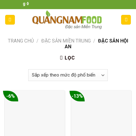
Skip
hất lượng ◊
to
content
TRANG CHỦ
/
ĐẶC SẢN MIỀN TRUNG
/
ĐẶC SẢN HỘI
AN
LỌC
-6%
-13%