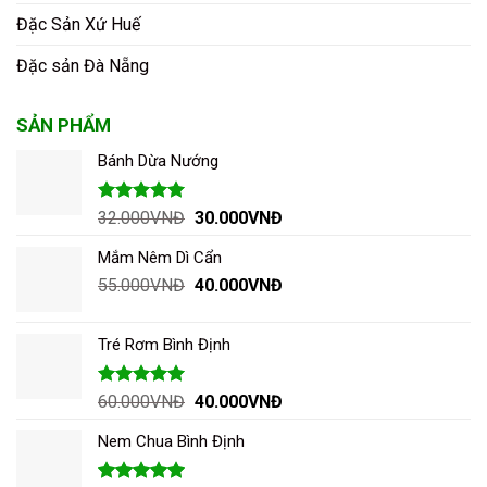
Đặc Sản Xứ Huế
Đặc sản Đà Nẵng
SẢN PHẨM
Bánh Dừa Nướng
Được xếp
Giá
Giá
32.000
VNĐ
30.000
VNĐ
hạng
5.00
gốc
hiện
5 sao
Mắm Nêm Dì Cẩn
là:
tại
Giá
Giá
55.000
VNĐ
32.000VNĐ.
40.000
VNĐ
là:
gốc
hiện
30.000VNĐ.
là:
tại
Tré Rơm Bình Định
55.000VNĐ.
là:
40.000VNĐ.
Được xếp
Giá
Giá
60.000
VNĐ
40.000
VNĐ
hạng
5.00
gốc
hiện
5 sao
Nem Chua Bình Định
là:
tại
60.000VNĐ.
là: