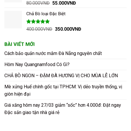
40.000VNĐ.
Được xếp
Giá
Giá
80.000
VNĐ
55.000
VNĐ
hạng
5.00
gốc
hiện
5 sao
Chả Bò loại Đặc Biệt
là:
tại
80.000VNĐ.
là:
55.000VNĐ.
Được xếp
Giá
Giá
400.000
VNĐ
350.000
VNĐ
hạng
5.00
gốc
hiện
5 sao
là:
tại
BÀI VIẾT MỚI
400.000VNĐ.
là:
Cách bảo quản nước mắm Đà Nẵng nguyên chất
350.000VNĐ.
Hôm Nay Quangnamfood Có Gì?
CHẢ BÒ NGON – ĐẬM ĐÀ HƯƠNG VỊ CHO MÙA LỄ LỚN
Mè xửng Huế chính gốc tại TPHCM: Vị dẻo truyền thống, vị
giòn hiện đại
Giá xăng hôm nay 27/03 giảm “sốc” hơn 4.000đ: Đặt ngay
Đặc sản giao tận nhà giá rẻ