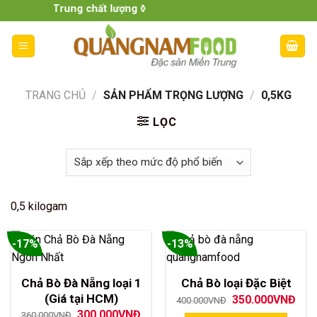
Skip
ản Miền Trung chất lượng ◊
to
content
TRANG CHỦ
/
SẢN PHẨM TRỌNG LƯỢNG
/
0,5KG
LỌC
0,5 kilogam
-17%
-13%
Chả Bò Đà Nẵng loại 1
Chả Bò loại Đặc Biệt
(Giá tại HCM)
Giá
Giá
350.000
VNĐ
400.000
VNĐ
gốc
hiện
Giá
Giá
300.000
VNĐ
360.000
VNĐ