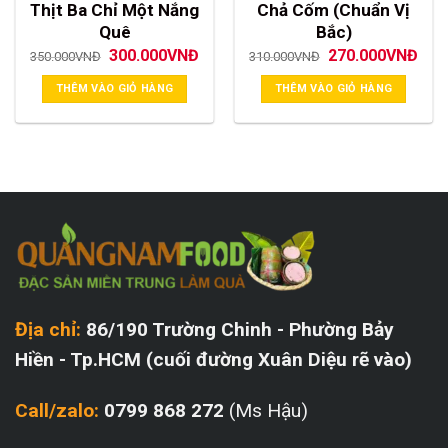
Thịt Ba Chỉ Một Nắng
Chả Cốm (Chuẩn Vị
Quê
Bắc)
Giá
Giá
Giá
Giá
300.000
VNĐ
270.000
VNĐ
350.000
VNĐ
310.000
VNĐ
gốc
hiện
gốc
hiện
là:
tại
là:
tại
THÊM VÀO GIỎ HÀNG
THÊM VÀO GIỎ HÀNG
350.000VNĐ.
là:
310.000VNĐ.
là:
300.000VNĐ.
270
Địa chỉ:
86/190 Trường Chinh - Phường Bảy
Hiền - Tp.HCM (cuối đường Xuân Diệu rẽ vào)
Call/zalo:
0799 868 272
(Ms Hậu)