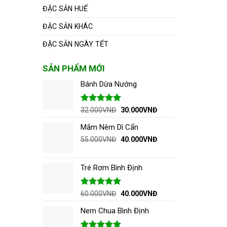
ĐẶC SẢN HUẾ
ĐẶC SẢN KHÁC
ĐẶC SẢN NGÀY TẾT
SẢN PHẨM MỚI
Bánh Dừa Nướng
Được xếp
Giá
Giá
32.000
VNĐ
30.000
VNĐ
hạng
5.00
gốc
hiện
5 sao
Mắm Nêm Dì Cẩn
là:
tại
32.000VNĐ.
là:
Giá
Giá
55.000
VNĐ
40.000
VNĐ
30.000VNĐ.
gốc
hiện
là:
tại
55.000VNĐ.
là:
Tré Rơm Bình Định
40.000VNĐ.
Được xếp
Giá
Giá
60.000
VNĐ
40.000
VNĐ
hạng
5.00
gốc
hiện
5 sao
Nem Chua Bình Định
là:
tại
60.000VNĐ.
là: