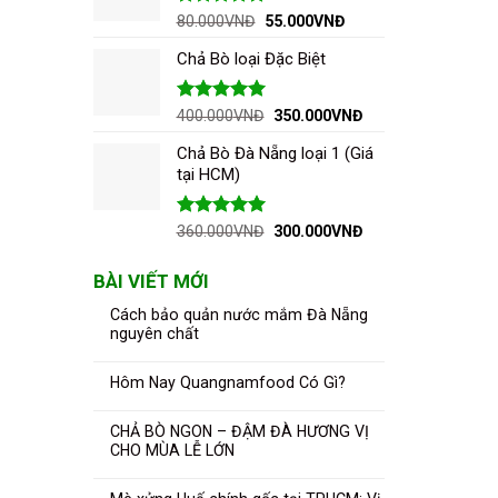
40.000VNĐ.
Được xếp
Giá
Giá
80.000
VNĐ
55.000
VNĐ
hạng
5.00
gốc
hiện
5 sao
Chả Bò loại Đặc Biệt
là:
tại
80.000VNĐ.
là:
55.000VNĐ.
Được xếp
Giá
Giá
400.000
VNĐ
350.000
VNĐ
hạng
5.00
gốc
hiện
5 sao
Chả Bò Đà Nẵng loại 1 (Giá
là:
tại
tại HCM)
400.000VNĐ.
là:
350.000VNĐ.
Được xếp
Giá
Giá
360.000
VNĐ
300.000
VNĐ
hạng
5.00
gốc
hiện
5 sao
là:
tại
BÀI VIẾT MỚI
360.000VNĐ.
là:
300.000VNĐ.
Cách bảo quản nước mắm Đà Nẵng
nguyên chất
Hôm Nay Quangnamfood Có Gì?
CHẢ BÒ NGON – ĐẬM ĐÀ HƯƠNG VỊ
CHO MÙA LỄ LỚN