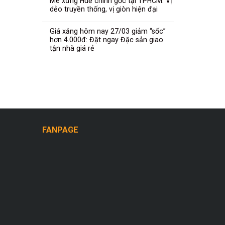
Mè xửng Huế chính gốc tại TPHCM: Vị
dẻo truyền thống, vị giòn hiện đại
Giá xăng hôm nay 27/03 giảm “sốc”
hơn 4.000đ: Đặt ngay Đặc sản giao
tận nhà giá rẻ
FANPAGE