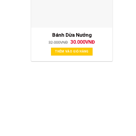
Bánh Dừa Nướng
Giá
Giá
30.000
VNĐ
32.000
VNĐ
gốc
hiện
là:
tại
THÊM VÀO GIỎ HÀNG
32.000VNĐ.
là:
30.000VNĐ.