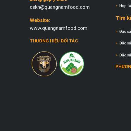
>
Hợp tá
cskh@quangnamfood.com
Tìm k
Website:
www.quangnamfood.com
>
Đăc sản
THƯƠNG HIỆU ĐỐI TÁC
>
Đặc sả
>
Đặc sả
PHƯƠN