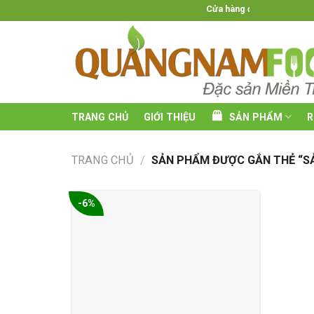
Skip
Cửa hàng đặc sản Miền Trung c
to
content
TRANG CHỦ
GIỚI THIỆU
SẢN PHẨM
R
TRANG CHỦ
/
SẢN PHẨM ĐƯỢC GẮN THẺ “S
-6%