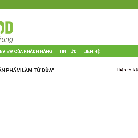
hất lượng ◊
EVIEW CỦA KHÁCH HÀNG
TIN TỨC
LIÊN HỆ
ẢN PHẨM LÀM TỪ DỪA”
Hiển thị k