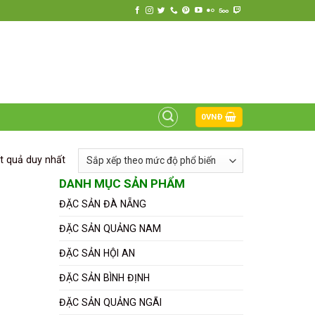
HOTLINE ĐẶT HÀNG
0799 868 272
0
VNĐ
ết quả duy nhất
DANH MỤC SẢN PHẨM
ĐẶC SẢN ĐÀ NẴNG
ĐẶC SẢN QUẢNG NAM
ĐẶC SẢN HỘI AN
ĐẶC SẢN BÌNH ĐỊNH
ĐẶC SẢN QUẢNG NGÃI