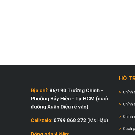
HỖ T
Địa chỉ:
86/190 Trường Chinh -
>
Chính 
Phường Bảy Hiền - Tp.HCM (cuối
>
Chính 
đường Xuân Diệu rẽ vào)
>
Chính 
Call/zalo:
0799 868 272
(Ms Hậu)
>
Cách p
Đóng góp ý kiến
: